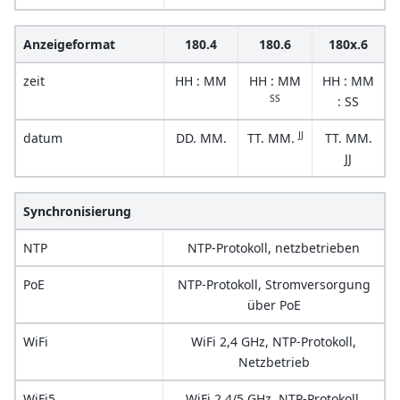
Anzeigeformat
180.4
180.6
180x.6
zeit
HH : MM
HH : MM
HH : MM
SS
: SS
JJ
datum
DD. MM.
TT. MM.
TT. MM.
JJ
Synchronisierung
NTP
NTP-Protokoll, netzbetrieben
PoE
NTP-Protokoll, Stromversorgung
über PoE
WiFi
WiFi 2,4 GHz, NTP-Protokoll,
Netzbetrieb
WiFi5
WiFi 2,4/5 GHz, NTP-Protokoll,