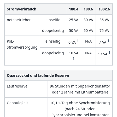
Stromverbrauch
180.4
180.6
180x.6
netzbetrieben
einseitig
25 VA
30 VA
36 VA
doppelseitig
50 VA
60 VA
75 VA
1
1
PoE-
einseitig
N/A
6 VA
7 VA
Stromversorgung
1
doppelseitig
10 VA
N/A
13 VA
1
Quarzsockel und laufende Reserve
Laufreserve
96 Stunden mit Superkondensator
oder 2 Jahre mit Lithiumbatterie
Genauigkeit
±0,1 s/Tag ohne Synchronisierung
(nach 24 Stunden
Synchronisierung bei konstanter