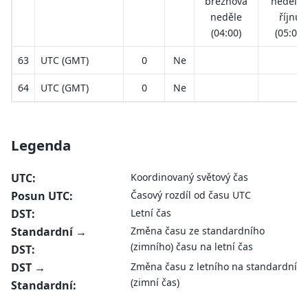
březnová
neděle 
neděle
říjnu
(04:00)
(05:00)
63
UTC (GMT)
0
Ne
64
UTC (GMT)
0
Ne
Legenda
UTC
:
Koordinovaný světový čas
Posun UTC
:
Časový rozdíl od času UTC
DST
:
Letní čas
Standardní →
Změna času ze standardního
(zimního) času na letní čas
DST
:
DST →
Změna času z letního na standardní
(zimní čas)
Standardní
: