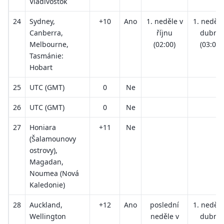
Vladivostok
24
Sydney,
+10
Ano
1. neděle v
1. neděle
Canberra,
říjnu
dubnu
Melbourne,
(02:00)
(03:00)
Tasmánie:
Hobart
25
UTC (GMT)
0
Ne
26
UTC (GMT)
0
Ne
27
Honiara
+11
Ne
(Šalamounovy
ostrovy),
Magadan,
Noumea (Nová
Kaledonie)
28
Auckland,
+12
Ano
poslední
1. neděle
Wellington
neděle v
dubnu