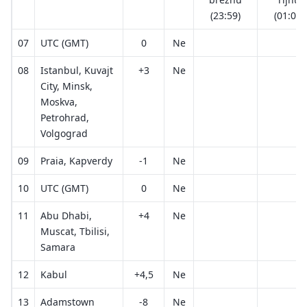
(23:59)
(01:00)
07
UTC (GMT)
0
Ne
08
Istanbul, Kuvajt
+3
Ne
City, Minsk,
Moskva,
Petrohrad,
Volgograd
09
Praia, Kapverdy
-1
Ne
10
UTC (GMT)
0
Ne
11
Abu Dhabi,
+4
Ne
Muscat, Tbilisi,
Samara
12
Kabul
+4,5
Ne
13
Adamstown
-8
Ne