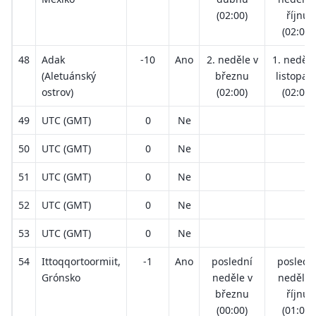
(02:00)
říjnu
(02:00)
48
Adak
-10
Ano
2. neděle v
1. neděle
(Aletuánský
březnu
listopad
ostrov)
(02:00)
(02:00)
49
UTC (GMT)
0
Ne
50
UTC (GMT)
0
Ne
51
UTC (GMT)
0
Ne
52
UTC (GMT)
0
Ne
53
UTC (GMT)
0
Ne
54
Ittoqqortoormiit,
-1
Ano
poslední
posledn
Grónsko
neděle v
neděle 
březnu
říjnu
(00:00)
(01:00)