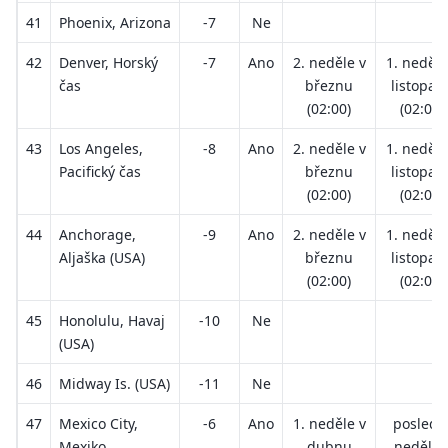
41
Phoenix, Arizona
-7
Ne
42
Denver, Horský
-7
Ano
2. neděle v
1. neděle
čas
březnu
listopad
(02:00)
(02:00)
43
Los Angeles,
-8
Ano
2. neděle v
1. neděle
Pacifický čas
březnu
listopad
(02:00)
(02:00)
44
Anchorage,
-9
Ano
2. neděle v
1. neděle
Aljaška (USA)
březnu
listopad
(02:00)
(02:00)
45
Honolulu, Havaj
-10
Ne
(USA)
46
Midway Is. (USA)
-11
Ne
47
Mexico City,
-6
Ano
1. neděle v
posledn
Mexiko
dubnu
neděle 