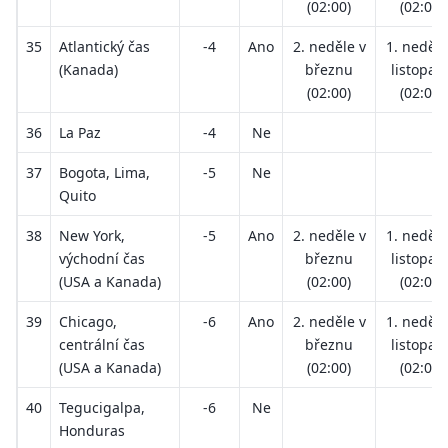
(02:00)
(02:00)
35
Atlantický čas
-4
Ano
2. neděle v
1. neděle
(Kanada)
březnu
listopad
(02:00)
(02:00)
36
La Paz
-4
Ne
37
Bogota, Lima,
-5
Ne
Quito
38
New York,
-5
Ano
2. neděle v
1. neděle
východní čas
březnu
listopad
(USA a Kanada)
(02:00)
(02:00)
39
Chicago,
-6
Ano
2. neděle v
1. neděle
centrální čas
březnu
listopad
(USA a Kanada)
(02:00)
(02:00)
40
Tegucigalpa,
-6
Ne
Honduras