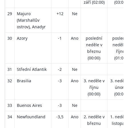
září (02:00)
(03:00)
29
Majuro
+12
Ne
(Marshallův
ostrov), Anadyr
30
Azory
-1
Ano
poslední
posledn
neděle v
neděle 
březnu
říjnu
(00:00)
(01:00)
31
Střední Atlantik
-2
Ne
32
Brasilia
-3
Ano
3. neděle v
3. neděle
říjnu
únoru
(00:00)
(00:00)
33
Buenos Aires
-3
Ne
34
Newfoundland
-3,5
Ano
2. neděle v
1. neděle
březnu
listopad