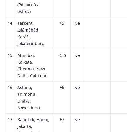
(Pitcairnův
ostrov)
14
Taškent,
+5
Ne
Islámábád,
Karáčí,
Jekatěrinburg
15
Mumbai,
+5,5
Ne
Kalkata,
Chennai, New
Delhi, Colombo
16
Astana,
+6
Ne
Thimphu,
Dháka,
Novosibirsk
17
Bangkok, Hanoj,
+7
Ne
Jakarta,