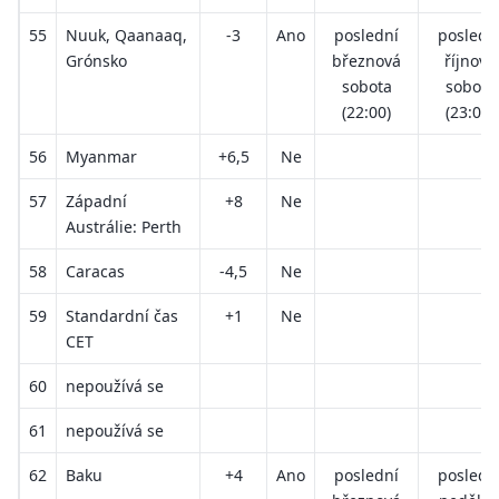
55
Nuuk, Qaanaaq,
-3
Ano
poslední
posledn
Grónsko
březnová
říjnová
sobota
sobota
(22:00)
(23:00)
56
Myanmar
+6,5
Ne
57
Západní
+8
Ne
Austrálie: Perth
58
Caracas
-4,5
Ne
59
Standardní čas
+1
Ne
CET
60
nepoužívá se
61
nepoužívá se
62
Baku
+4
Ano
poslední
posledn