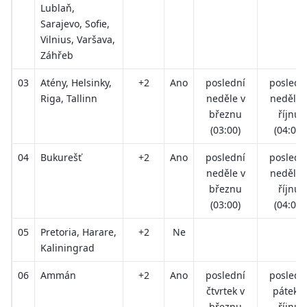
Lublaň,
Sarajevo, Sofie,
Vilnius, Varšava,
Záhřeb
03
Atény, Helsinky,
+2
Ano
poslední
posledn
Riga, Tallinn
neděle v
neděle 
březnu
říjnu
(03:00)
(04:00)
04
Bukurešť
+2
Ano
poslední
posledn
neděle v
neděle 
březnu
říjnu
(03:00)
(04:00)
05
Pretoria, Harare,
+2
Ne
Kaliningrad
06
Ammán
+2
Ano
poslední
posledn
čtvrtek v
pátek v
březnu
říjnu