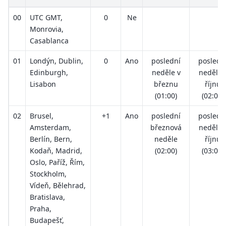
00
UTC GMT,
0
Ne
Monrovia,
Casablanca
01
Londýn, Dublin,
0
Ano
poslední
posledn
Edinburgh,
neděle v
neděle 
Lisabon
březnu
říjnu
(01:00)
(02:00)
02
Brusel,
+1
Ano
poslední
posledn
Amsterdam,
březnová
neděle 
Berlín, Bern,
neděle
říjnu
Kodaň, Madrid,
(02:00)
(03:00)
Oslo, Paříž, Řím,
Stockholm,
Vídeň, Bělehrad,
Bratislava,
Praha,
Budapešť,