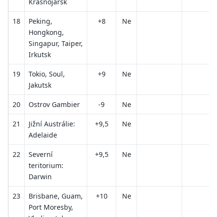
Krasnojarsk
18
Peking,
+8
Ne
Hongkong,
Singapur, Taiper,
Irkutsk
19
Tokio, Soul,
+9
Ne
Jakutsk
20
Ostrov Gambier
-9
Ne
21
Jižní Austrálie:
+9,5
Ne
Adelaide
22
Severní
+9,5
Ne
teritorium:
Darwin
23
Brisbane, Guam,
+10
Ne
Port Moresby,