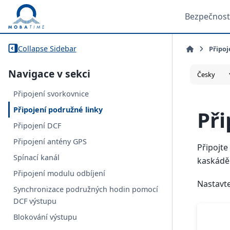
Bezpečnost
Collapse Sidebar
Připoj
Navigace v sekci
Připojení svorkovnice
Připojení podružné linky
Při
Připojení DCF
Připojení antény GPS
Připojt
Spínací kanál
kaskádě
Připojení modulu odbíjení
Nastavte
Synchronizace podružných hodin pomocí
DCF výstupu
Blokování výstupu