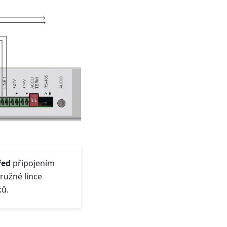
řed
připojením
ružné lince
ků.