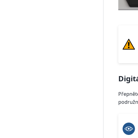
Digit
Přepnět
podružné