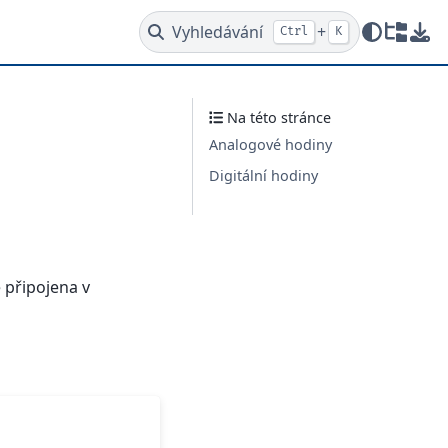
Vyhledávání
+
Ctrl
K
Redire
Stá
Na této stránce
Analogové hodiny
Digitální hodiny
e připojena v