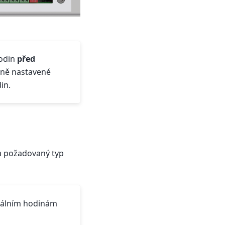
hodin
před
ávně nastavené
in.
a požadovaný typ
itálním hodinám