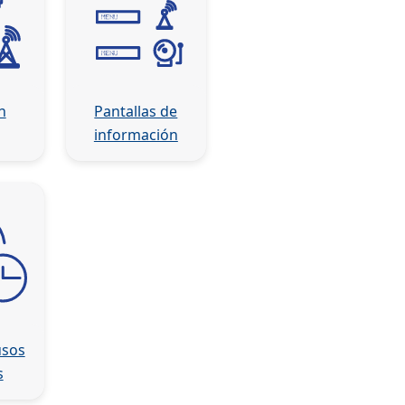
n
Pantallas de
información
usos
s