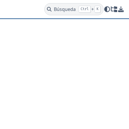
Búsqueda
+
Ctrl
K
Redire
Des