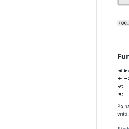
+00
Fun
<
>
+
-
:
v
:
x
Po na
vrátí
Před