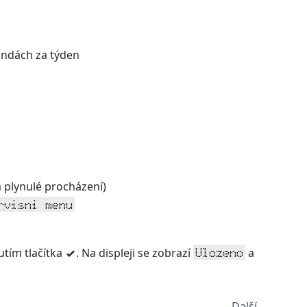
undách za týden
ka plynulé procházení)
rvisni menu
utím tlačítka
. Na displeji se zobrazí
a
Ulozeno
v
Další