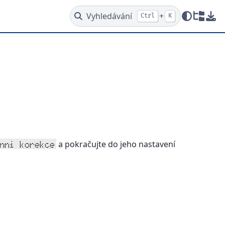
Vyhledávání
+
Ctrl
K
Redire
Stá
a pokračujte do jeho nastavení
nni korekce