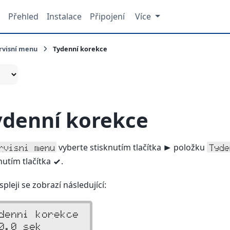
Přehled
Instalace
Připojení
Více
rvisní menu
Tydenní korekce
ydenní korekce
vyberte stisknutím tlačítka
položku
rvisni menu
Tyde
>
nutím tlačítka
.
v
spleji se zobrazí následující:
denni korekce
0.0 sek