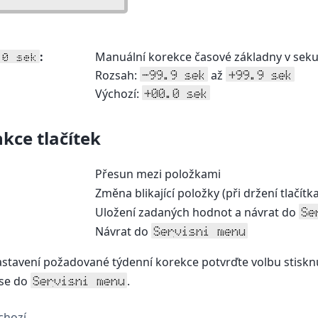
:
Manuální korekce časové základny v sek
.0 sek
Rozsah:
až
-99.9 sek
+99.9 sek
Výchozí:
+00.0 sek
kce tlačítek
:
Přesun mezi položkami
:
Změna blikající položky (při držení tlačít
Uložení zadaných hodnot a návrat do
Se
Návrat do
Servisni menu
stavení požadované týdenní korekce potvrďte volbu stiskn
 se do
.
Servisni menu
chozí