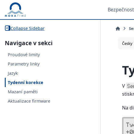
Bezpečnost
Collapse Sidebar
Se
Navigace v sekci
Proudové limity
Parametry linky
T
Jazyk
Tydenní korekce
V
Se
Mazaní paměti
stisk
Aktualizace firmware
Na di
Ty
+0