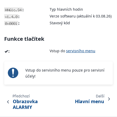
:
Typ hlavních hodin
HN61c.S4
:
Verze softwaru (aktuální k 03.08.26)
v1.4.0
:
Stavový kód
0x0081
Funkce tlačítek
:
Vstup do
servisního menu
v
Vstup do servisního menu pouze pro servisní
účely!
Předchozí
Další
Obrazovka
Hlavní menu
ALARMY