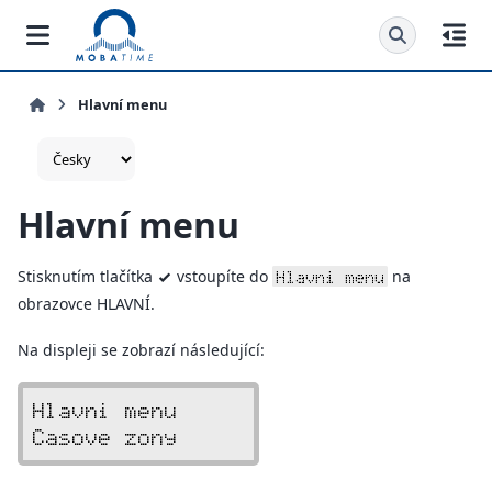
Hlavní menu
Hlavní menu
Stisknutím tlačítka
vstoupíte do
na
Hlavni menu
v
obrazovce HLAVNÍ.
Na displeji se zobrazí následující:
Hlavni menu     
Casove zony     