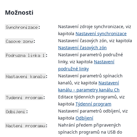
Možnosti
:
Nastavení zdroje synchronizace, viz
Synchronizace
kapitola
Nastavení synchronizace
:
Nastavení časových zón, viz kapitola
Casove zony
Nastavení časových zón
:
Nastavení parametrů podružné
Podruzna linka 1
linky, viz kapitola
Nastavení
podružné linky
:
Nastavení parametrů spínacích
Nastaveni kanalu
kanalů, viz kapitola
Nastavení
kanálu – parametry kanálu Ch
:
Editace týdenních programů, viz
Tydenni program
kapitola
Týdenní program
:
Nastavení parametrů odbíjení, viz
Odbijeni
kapitola
Odbíjení
:
Nahrání předem připravených
Nacteni programu
spínacích programů na USB do