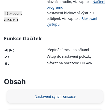
hlavních hodin, viz kapitola
Načtení
programů
Nastavení blokování výstupu
Blokovani
odbíjení, viz kapitola
Blokování
:
vystupu
výstupu
Funkce tlačítek
:
Přepínání mezi položkami
<
>
:
Vstup do nastavení položky
v
:
Návrat na obrazovku HLAVNÍ
x
Obsah
Nastavení synchronizace