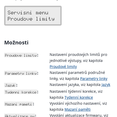
Servisni menu
Proudove limity
Možnosti
:
Nastavení proudových limitů pro
Proudove limity
jednotlivé výstupy, viz kapitola
Proudové limity
:
Nastavení parametrů podružné
Parametry linky
linky, viz kapitola
Parametry linky
:
Nastavení jazyka, viz kapitola
Jazyk
Jazyk
:
Nastavení týdenní korekce, viz
Tydenni korekce
kapitola
Tydenní korekce
:
Vyvolání výchozího nastavení, viz
Mazani pameti
kapitola
Mazaní paměti
:
Vyvolání aktualizace firmwaru, viz
Aktualizace sw