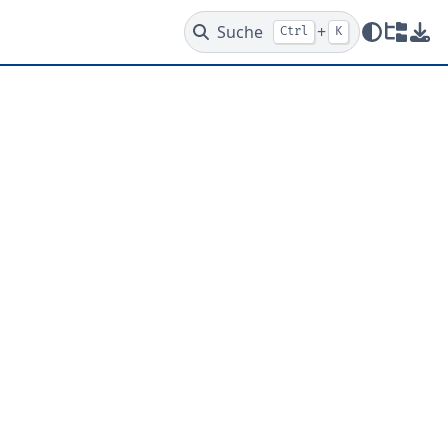
Suche
+
Ctrl
K
Redire
PDF