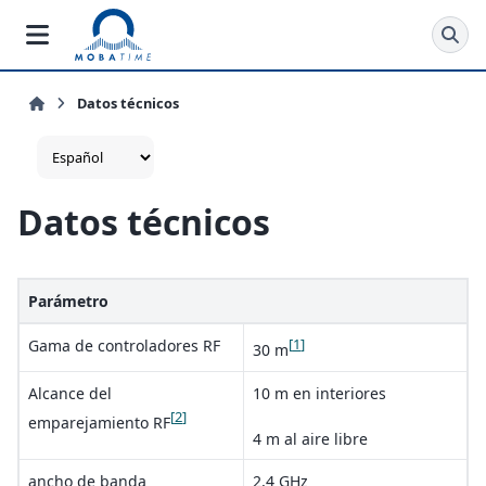
Datos técnicos
Datos técnicos
Parámetro
[
1
]
Gama de controladores RF
30 m
Alcance del
10 m en interiores
[
2
]
emparejamiento RF
4 m al aire libre
ancho de banda
2,4 GHz