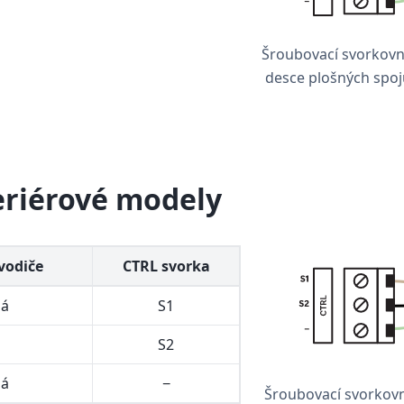
Šroubovací svorkovn
desce plošných spojů
eriérové modely
vodiče
CTRL svorka
á
S1
S2
ná
−
Šroubovací svorkovn