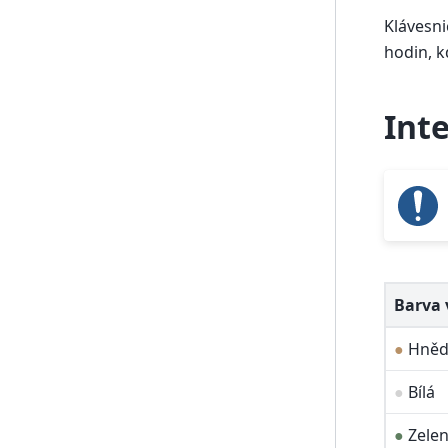
Klávesni
hodin, k
Int
Barva 
●
Hněd
●
Bílá
●
Zele