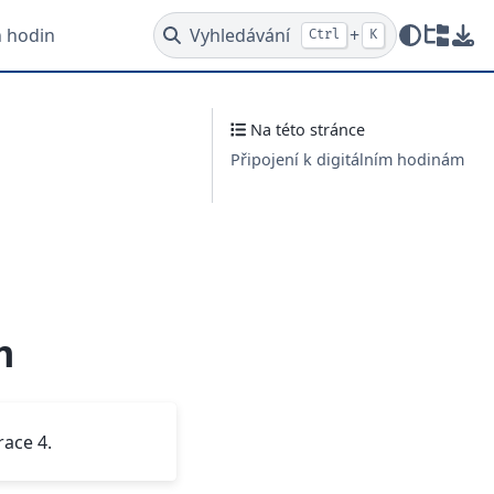
h hodin
Vyhledávání
+
Ctrl
K
Redire
Stá
Na této stránce
Připojení k digitálním hodinám
m
race 4.