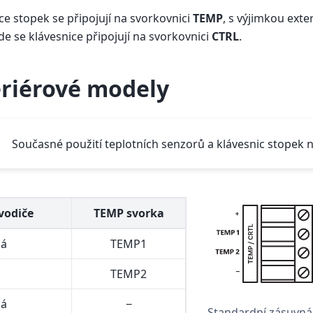
ce stopek se připojují na svorkovnici
TEMP
, s výjimkou exte
de se klávesnice připojují na svorkovnici
CTRL
.
eriérové modely
Současné použití teplotních senzorů a klávesnic stopek 
vodiče
TEMP svorka
á
TEMP1
TEMP2
ná
−
Standardní zásuvná