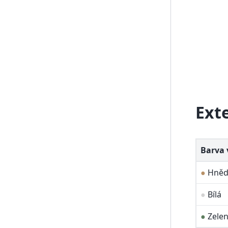
Ext
Barva 
●
Hněd
●
Bílá
●
Zele