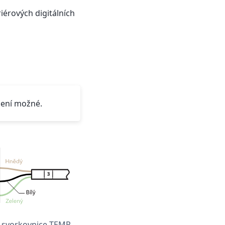
riérových digitálních
není možné.
 svorkovnice TEMP