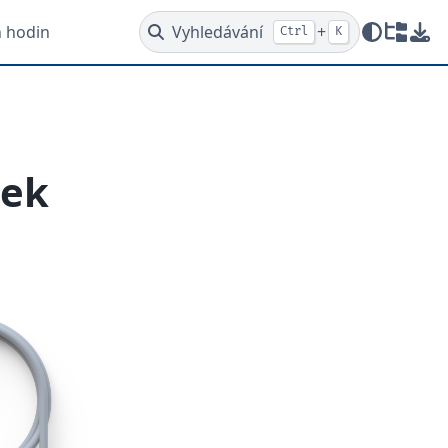
h hodin
Vyhledávání
+
Ctrl
K
Redire
Stá
pek