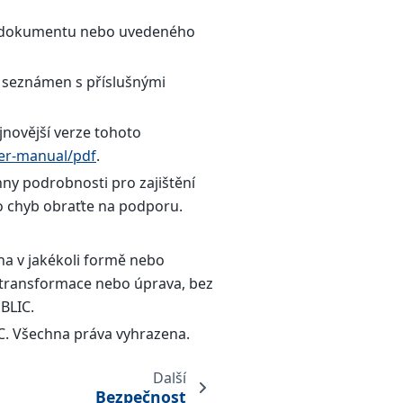
o dokumentu nebo uvedeného
e seznámen s příslušnými
novější verze tohoto
er-manual/pdf
.
chny podrobnosti pro zajištění
o chyb obraťte na podporu.
 v jakékoli formě nebo
 transformace nebo úprava, bez
BLIC.
C. Všechna práva vyhrazena.
Další
Bezpečnost