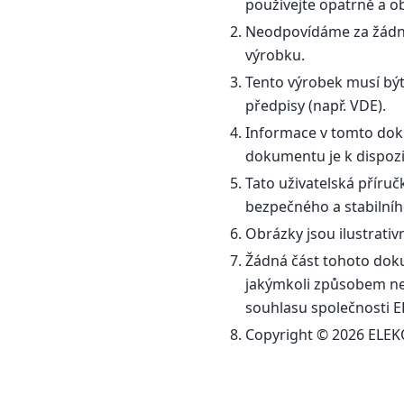
používejte opatrně a ob
Neodpovídáme za žádn
výrobku.
Tento výrobek musí být
předpisy (např. VDE).
Informace v tomto dok
dokumentu je k dispozi
Tato uživatelská příruč
bezpečného a stabilníh
Obrázky jsou ilustrati
Žádná část tohoto dok
jakýmkoli způsobem neb
souhlasu společnosti E
Copyright © 2026 ELEKO