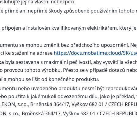
sluhujte jej na vlastní nebezpečí.
é přímé ani nepřímé škody způsobené používáním tohot
 připojen a instalován kvalifikovaným elektrikářem, který j
umentu se mohou změnit bez předchozího upozornění. Nej
ci ke stažení na adrese
https://docs.mobatime.cloud/SK/us
ka byla sestavena s maximální pečlivostí, aby vysvětlila vše
o provozu tohoto výrobku. Přesto se v případě dotazů neb
vní a mohou se lišit od konečného produktu.
umentu nebo uvedeného produktu nesmí být reprodukována
o použita k jakémukoli odvozenému dílu, jako je překlad,
LEKON, s.r.o., Brněnská 364/17, Vyškov 682 01 / CZECH REPU
N, s.r.o., Brněnská 364/17, Vyškov 682 01 / CZECH REPUBLI