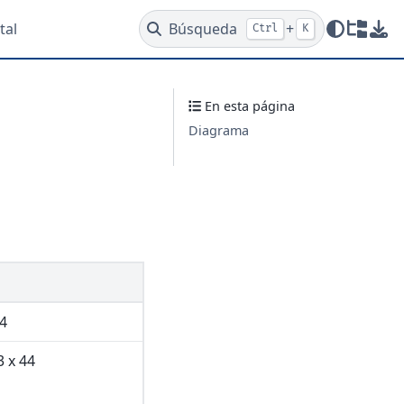
tal
Búsqueda
+
Ctrl
K
Redire
Des
En esta página
Diagrama
4
3 x 44