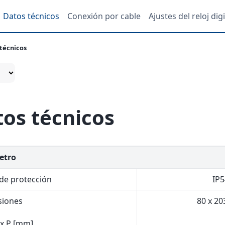
Datos técnicos
Conexión por cable
Ajustes del reloj digi
técnicos
os técnicos
etro
de protección
IP5
iones
80 x 20
 x P [mm]