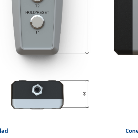
dad
Cone