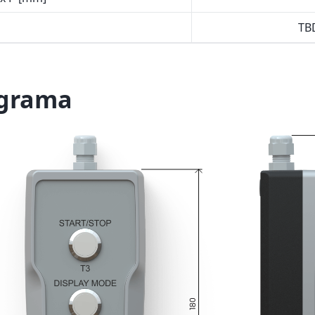
TB
grama