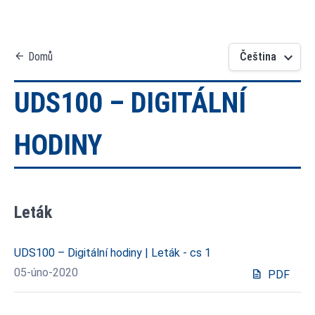
keyboard_arrow_down
arrow_back
Domů
Čeština
UDS100 – DIGITÁLNÍ
HODINY
Leták
UDS100 – Digitální hodiny | Leták - cs 1
05-úno-2020
description
PDF