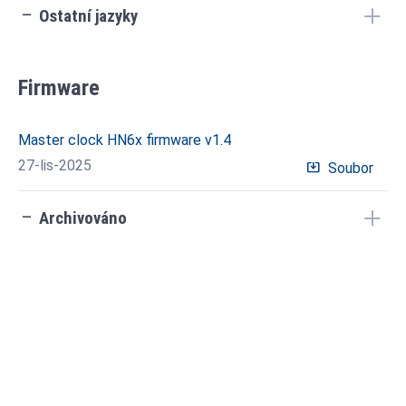
check_indeterminate_small
Ostatní jazyky
Firmware
Master clock HN6x firmware v1.4
27-lis-2025
system_update_alt
Soubor
check_indeterminate_small
Archivováno