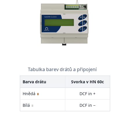
Tabulka barev drátů a připojení
Barva drátu
Svorka v HN 60c
Hnědá
∎
DCF in +
Bílá
∎
DCF in −