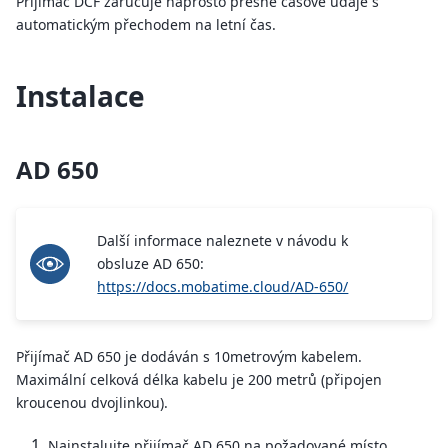
Přijímač DCF zaručuje naprosto přesné časové údaje s
automatickým přechodem na letní čas.
Instalace
AD 650
Další informace naleznete v návodu k
obsluze AD 650:
https://docs.mobatime.cloud/AD-650/
Přijímač AD 650 je dodáván s 10metrovým kabelem.
Maximální celková délka kabelu je 200 metrů (připojen
kroucenou dvojlinkou).
Nainstalujte přijímač AD 650 na požadované místo.