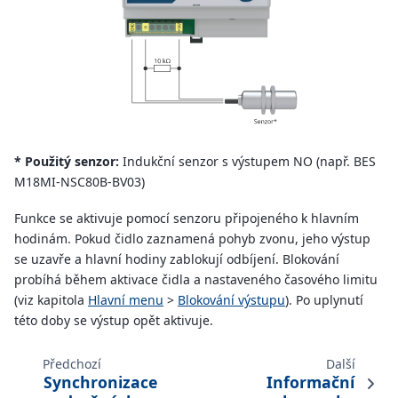
* Použitý senzor:
Indukční senzor s výstupem NO (např. BES
M18MI-NSC80B-BV03)
Funkce se aktivuje pomocí senzoru připojeného k hlavním
hodinám. Pokud čidlo zaznamená pohyb zvonu, jeho výstup
se uzavře a hlavní hodiny zablokují odbíjení. Blokování
probíhá během aktivace čidla a nastaveného časového limitu
(viz kapitola
Hlavní menu
>
Blokování výstupu
). Po uplynutí
této doby se výstup opět aktivuje.
Předchozí
Další
Synchronizace
Informační