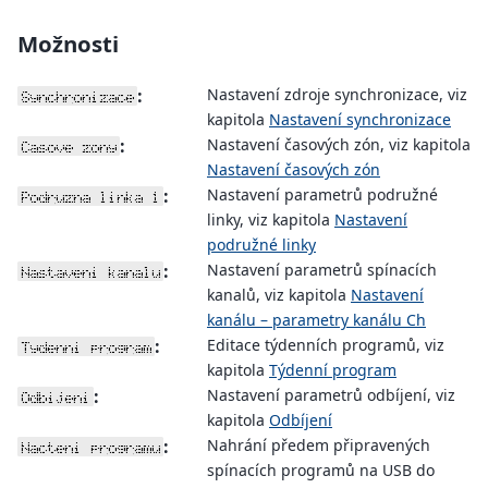
Možnosti
:
Nastavení zdroje synchronizace, viz
Synchronizace
kapitola
Nastavení synchronizace
:
Nastavení časových zón, viz kapitola
Casove zony
Nastavení časových zón
:
Nastavení parametrů podružné
Podruzna linka 1
linky, viz kapitola
Nastavení
podružné linky
:
Nastavení parametrů spínacích
Nastaveni kanalu
kanalů, viz kapitola
Nastavení
kanálu – parametry kanálu Ch
:
Editace týdenních programů, viz
Tydenni program
kapitola
Týdenní program
:
Nastavení parametrů odbíjení, viz
Odbijeni
kapitola
Odbíjení
:
Nahrání předem připravených
Nacteni programu
spínacích programů na USB do