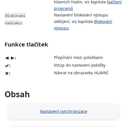
hlavních hodin, viz kapitola
Načtení
programů
Nastavení blokování výstupu
Blokovani
odbíjení, viz kapitola
Blokování
:
vystupu
výstupu
Funkce tlačítek
:
Přepínání mezi položkami
<
>
:
Vstup do nastavení položky
v
:
Návrat na obrazovku HLAVNÍ
x
Obsah
Nastavení synchronizace