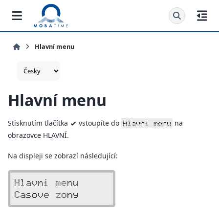
Hlavní menu
Hlavní menu
Stisknutím tlačítka
vstoupíte do
na
Hlavni menu
v
obrazovce HLAVNÍ.
Na displeji se zobrazí následující:
Hlavni menu     
Casove zony     