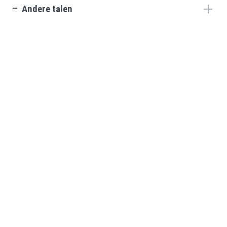
check_indeterminate_small
Andere talen