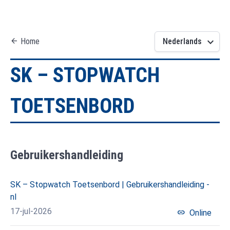
keyboard_arrow_down
arrow_back
Home
Nederlands
SK – STOPWATCH
TOETSENBORD
Gebruikershandleiding
SK – Stopwatch Toetsenbord | Gebruikershandleiding -
nl
17-jul-2026
link
Online