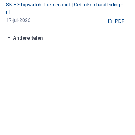
SK – Stopwatch Toetsenbord | Gebruikershandleiding -
nl
17-jul-2026
description
PDF
check_indeterminate_small
Andere talen